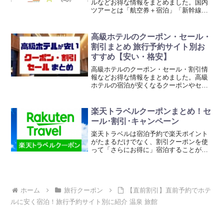
ルなどお得な情報をまとめました。国内
ツアーとは「航空券＋宿泊」「新幹線＋
宿泊」など、交通手段と宿泊がパックに
なっているプランのことです。全国の国
内ツアーで使える旅行クーポン・セー
高級ホテルのクーポン・セール・
ル・割引情報を旅行予約サイ...
割引まとめ 旅行予約サイト別お
すすめ【安い・格安】
高級ホテルのクーポン・セール・割引情
報などお得な情報をまとめました。高級
ホテルの宿泊が安くなるクーポンやセー
ルを使ってお得に宿泊することができま
す。ここでは、旅行予約サイト別にまと
めていますので、格安・安くなった高級
楽天トラベルクーポンまとめ！セ
ホテルを簡単に探すことが...
ール･割引･キャンペーン
楽天トラベルは宿泊予約で楽天ポイント
がたまるだけでなく、割引クーポンを使
って「さらにお得に」宿泊することがで
きます。ここではホテルや旅館の宿泊に
使えるクーポン、レンタカー、高速バ
ス、海外ツアーなど、旅行に使えるクー
ポンを一覧でまとめています...
ホーム
旅行クーポン
【直前割引】直前予約でホテ
ルに安く宿泊！旅行予約サイト別に紹介 温泉 旅館